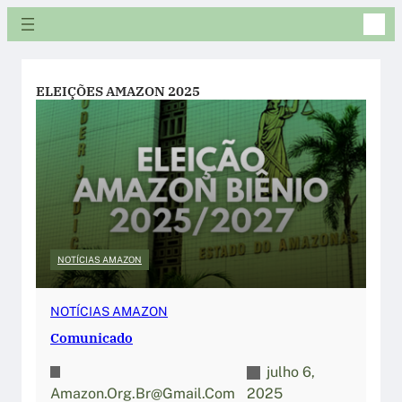
Pular
para
o
conteúdo
ELEIÇÕES AMAZON 2025
NOTÍCIAS AMAZON
NOTÍCIAS AMAZON
Comunicado
julho 6,
Amazon.org.br@gmail.com
2025