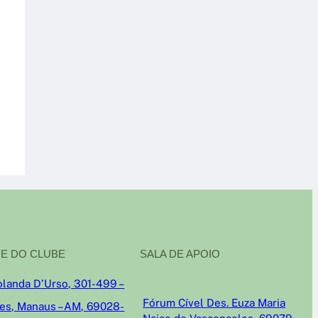
E DO CLUBE
SALA DE APOIO
olanda D’Urso, 301-499 –
Fórum Cível Des. Euza Maria
res, Manaus – AM, 69028-