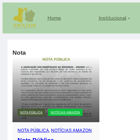
Pular
para
Home
Institucional
o
conteúdo
Nota
NOTA PÚBLICA
NOTÍCIAS AMAZON
NOTA PÚBLICA
, 
NOTÍCIAS AMAZON