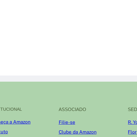
ITUCIONAL
ASSOCIADO
SED
eça a Amazon
Filie-se
R. Y
tuto
Clube da Amazon
Flo