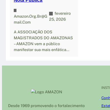
Nota Pública
fevereiro
Amazon.org.br@g
25, 2026
Mail.com
A ASSOCIAÇÃO DOS
MAGISTRADOS DO AMAZONAS
– AMAZON vem a público
manifestar sua mais enfática…
INST
Conh
Desde 1969 promovendo o fortalecimento
Esta