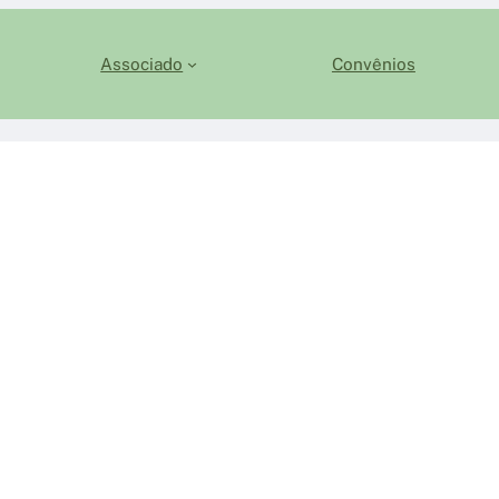
Associado
Convênios