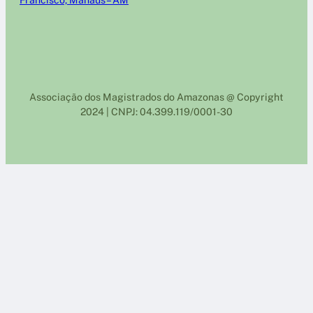
Francisco, Manaus – AM
Associação dos Magistrados do Amazonas @ Copyright
2024 | CNPJ: 04.399.119/0001-30