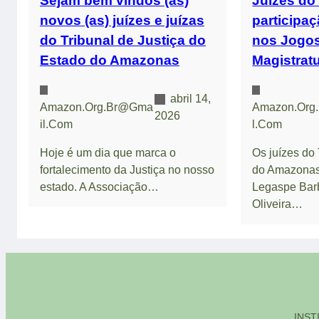
Sejam bem vindos (as)
Juízes do
novos (as) juízes e juízas
participa
do Tribunal de Justiça do
nos Jogos
Estado do Amazonas
Magistrat
abril 14,
Amazon.org.br@gma
Amazon.org
2026
Il.com
L.com
Hoje é um dia que marca o
Os juízes do 
fortalecimento da Justiça no nosso
do Amazonas
estado. A Associação…
Legaspe Bar
Oliveira…
INST