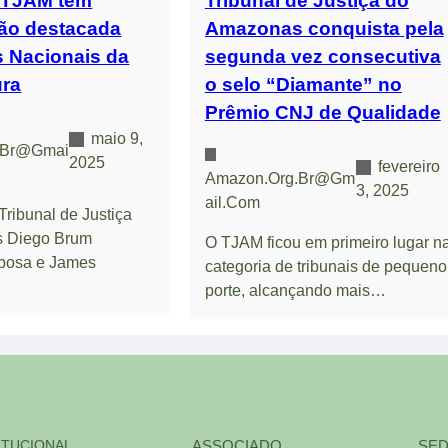
 TJAM têm
Tribunal de Justiça do
ção destacada
Amazonas conquista pela
 Nacionais da
segunda vez consecutiva
ura
o selo “Diamante” no
Prêmio CNJ de Qualidade
maio 9,
.br@gmai
2025
fevereiro
Amazon.org.br@gm
3, 2025
Ail.com
Tribunal de Justiça
 Diego Brum
O TJAM ficou em primeiro lugar n
bosa e James
categoria de tribunais de pequeno
porte, alcançando mais…
ITUCIONAL
ASSOCIADO
SED