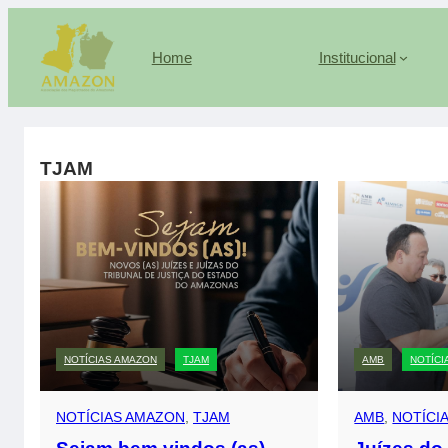
Pular
para
Home
Institucional
o
conteúdo
TJAM
NOTÍCIAS AMAZON
TJAM
AMB
NOTÍCI
NOTÍCIAS AMAZON
, 
TJAM
AMB
, 
NOTÍCI