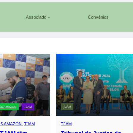
Associado
Convênios
AS AMAZON
TJAM
TJAM
AS AMAZON
, 
TJAM
TJAM